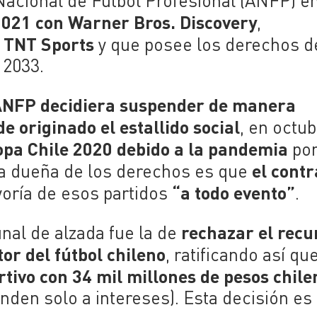
 Nacional de Fútbol Profesional (ANFP) e
 2021 con Warner Bros. Discovery
,
TNT Sports
l
y que posee los derechos d
 2033.
NFP decidiera suspender de manera
 originado el estallido social
, en octu
opa Chile 2020 debido a la pandemia
po
el contr
ía dueña de los derechos es que
“a todo evento”
yoría de esos partidos
.
rechazar el recu
unal de alzada fue la de
or del fútbol chileno
, ratificando así qu
tivo con 34 mil millones de pesos chile
nden solo a intereses). Esta decisión es