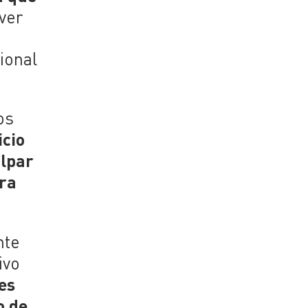
 ver
ional
os
icio
lpar
ra
nte
ivo
es
o de