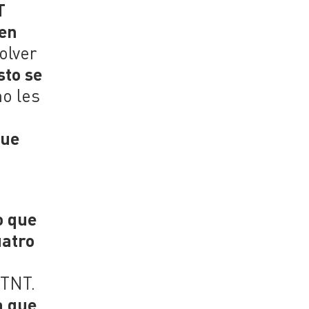
T
cen
olver
sto se
no les
que
o que
uatro
 TNT.
a que