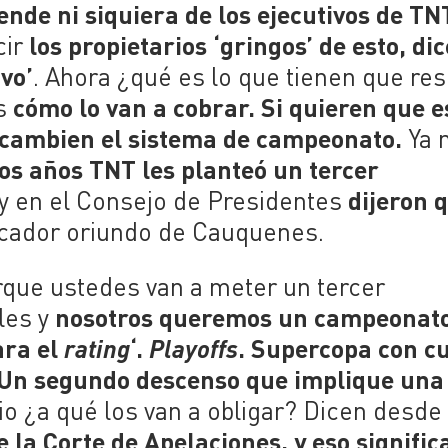
ende ni siquiera de los ejecutivos de TN
los propietarios ‘gringos’ de esto, di
cir
vo’
. Ahora ¿qué es lo que tienen que res
cómo lo van a cobrar. Si quieren que e
es
 cambien el sistema de campeonato.
Ya 
os años TNT les planteó un tercer
dijeron 
, y en el Consejo de Presidentes
nicador oriundo de Cauquenes.
orque ustedes van a meter un tercer
nosotros queremos un campeonat
les y
ara el
‘.
. Supercopa con c
rating
Playoffs
a. Un segundo descenso que implique una
io ¿a qué los van a obligar? Dicen desde
 la Corte de Apelaciones, y eso signific