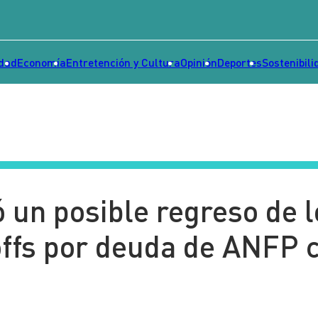
idad
Economía
Entretención y Cultura
Opinión
Deportes
Sostenibili
ó un posible regreso de l
ffs por deuda de ANFP 