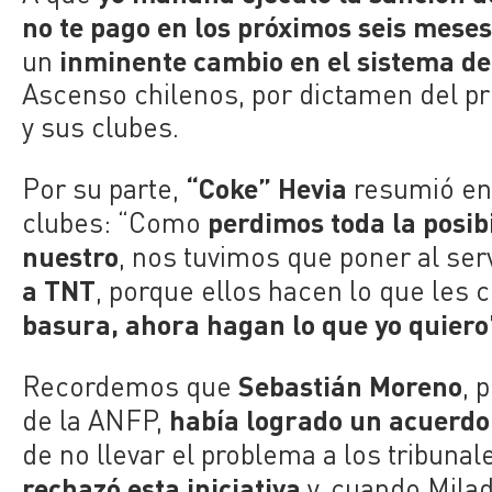
no te pago en los próximos seis mese
inminente cambio en el sistema d
un
Ascenso chilenos, por dictamen del pr
y sus clubes.
“Coke” Hevia
Por su parte,
resumió en 
perdimos toda la posibi
clubes: “Como
nuestro
, nos tuvimos que poner al ser
a TNT
, porque ellos hacen lo que les
basura, ahora hagan lo que yo quiero
Sebastián Moreno
Recordemos que
, 
había logrado un acuerdo
de la ANFP,
de no llevar el problema a los tribuna
rechazó esta iniciativa
y, cuando Mila