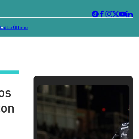
dad
Lo Último
os
con