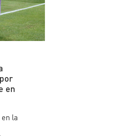
a
 por
le en
 en la