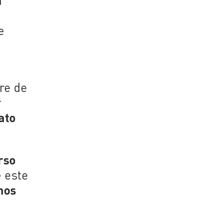
n
e
bre de
r
ato
rso
e este
nos