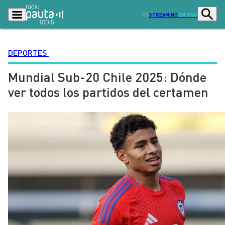
STREAMING
EN VIVO
DEPORTES
Mundial Sub-20 Chile 2025: Dónde
Podcasts
Programas
ver todos los partidos del certamen
Lo Último
Actualidad
Ciudad
Economía
Radio en vivo
Sostenibilidad
Tendencias
Deportes
Entretención y Cultura
Opinión
Dato en Pauta
Señal 2
Contenido Patrocinado