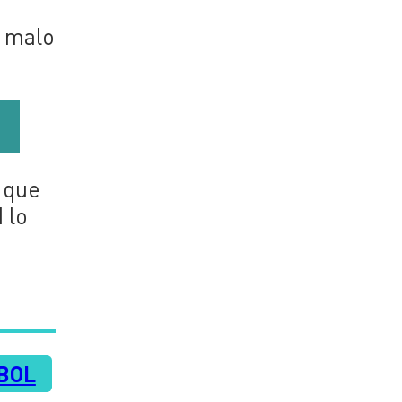
o malo
 que
 lo
BOL