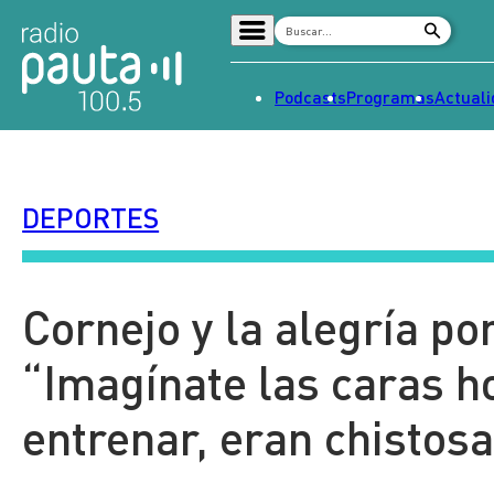
Podcasts
Programas
Actual
Home
Radio en vivo
DEPORTES
Streaming
Señal 2
Tendencias
Cornejo y la alegría po
Dato en Pauta
“Imagínate las caras h
Contenido Patrocinado
entrenar, eran chistos