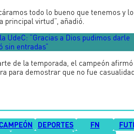
acáramos todo lo bueno que tenemos y l
 principal virtud”, añadió.
 la UdeC: “Gracias a Dios pudimos darle
jó sin entradas”
arte de la temporada, el campeón afirmó
a para demostrar que no fue casualidad
 CAMPEÓN
DEPORTES
FN
FUT