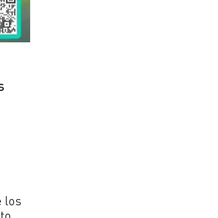
s
 los
ito