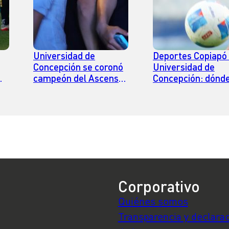
Universidad de
Deportes Copiapó 
Concepción se coronó
Universidad de
campeón del Ascenso
Concepción: dónde
l
2025
en VIVO y online la
al
fecha 30 de la Pr
B
Corporativo
Quiénes somos
Transparencia y declara