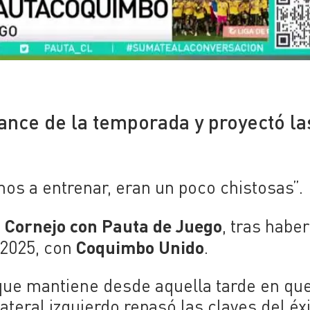
alance de la temporada y proyectó la
os a entrenar, eran un poco chistosas”.
 Cornejo con Pauta de Juego
, tras haber
Coquimbo Unido
 2025, con
.
que mantiene desde aquella tarde en que
lateral izquierdo repasó las claves del éx