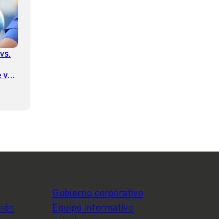
vs.
 ver
imera
Gobierno corporativo
ción
Equipo informativo