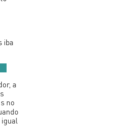
 iba
or, a
as
as no
uando
 igual