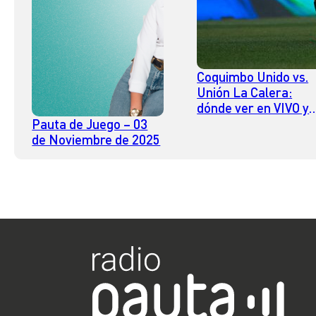
Coquimbo Unido vs.
Unión La Calera:
dónde ver en VIVO y
online la fecha 26 de
Pauta de Juego – 03
Campeonato Nacion
de Noviembre de 2025