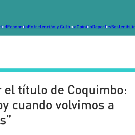
idad
Economía
Entretención y Cultura
Opinión
Deportes
Sostenibili
r el título de Coquimbo:
oy cuando volvimos a
as”