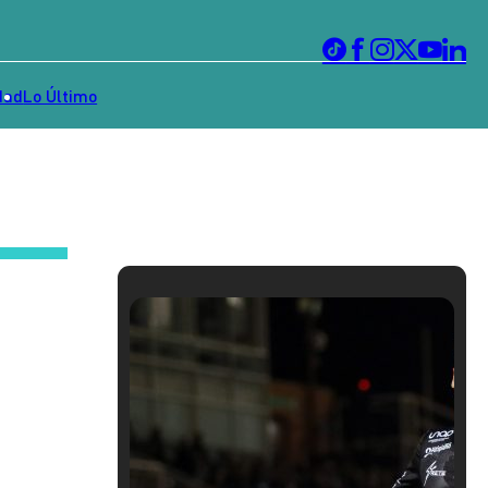
dad
Lo Último