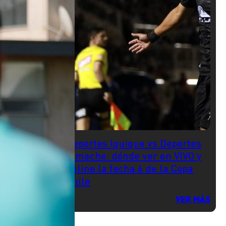
Deportes Iquique vs Deportes
Limache: dónde ver en VIVO y
online la fecha 6 de la Copa
Chile
VER MÁS