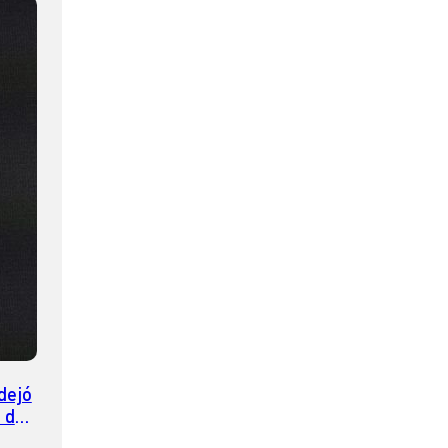
dejó
 de