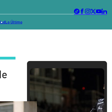
dad
Lo Último
de