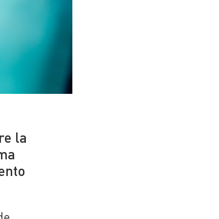
re la
ama
ento
de