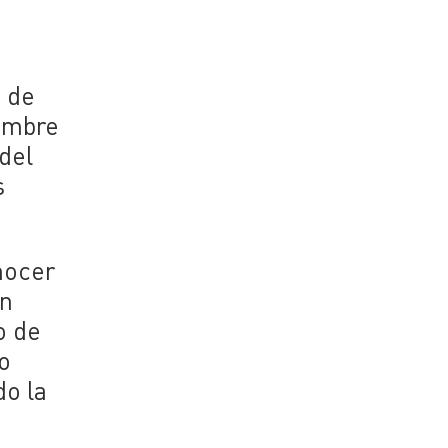
d de
nombre
del
s
nocer
en
o de
o
do la