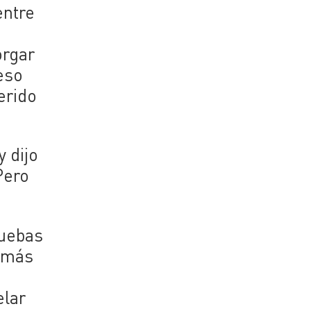
entre
orgar
eso
erido
y dijo
Pero
ruebas
s más
elar