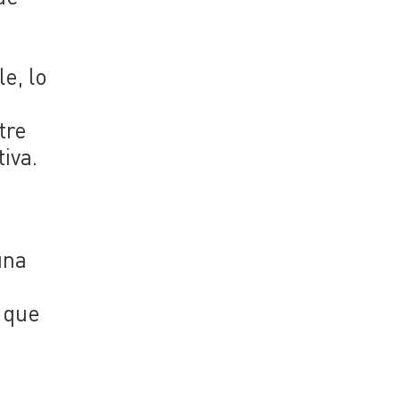
e, lo
tre
iva.
una
n que