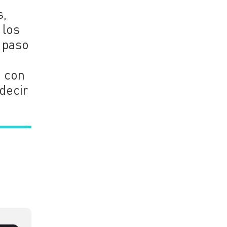
s,
 los
 paso
a con
 decir