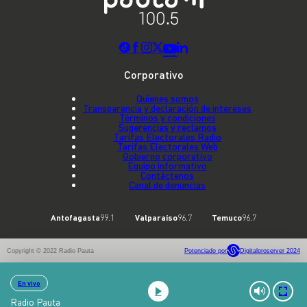
Corporativo
Quienes somos
Transparencia y declaración de intereses
Términos y condiciones
Sugerencias y reclamos
Tarifas Electorales Radio
Tarifas Electorales Web
Gobierno corporativo
Equipo informativo
Contáctenos
Canal de denuncias
Antofagasta
99.1
Valparaíso
96.7
Temuco
96.7
Copyright © 2022 Radio Pauta
Potenciado por
Digitalproserver 2024
En vivo
Radio Pauta