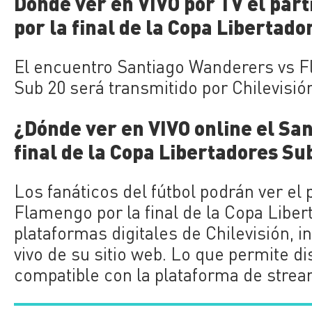
Dónde ver en VIVO por TV el pa
por la final de la Copa Libertado
El encuentro Santiago Wanderers vs Fl
Sub 20 será transmitido por Chilevisión
¿Dónde ver en VIVO online el Sa
final de la Copa Libertadores Su
Los fanáticos del fútbol podrán ver el
Flamengo por la final de la Copa Liber
plataformas digitales de Chilevisión, i
vivo de su sitio web. Lo que permite di
compatible con la plataforma de strea