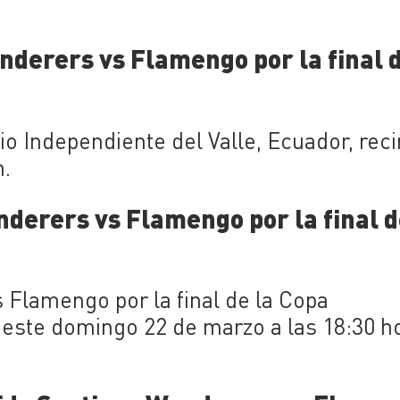
nderers vs Flamengo por la final d
dio Independiente del Valle, Ecuador, reci
n.
derers vs Flamengo por la final d
 Flamengo por la final de la Copa
 este domingo 22 de marzo a las 18:30 h