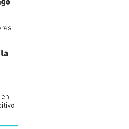
ngo
ores
 la
 en
itivo