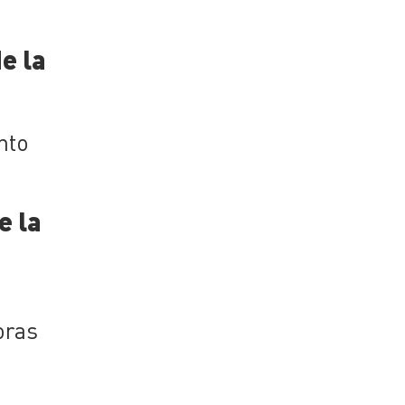
e la
nto
e la
oras