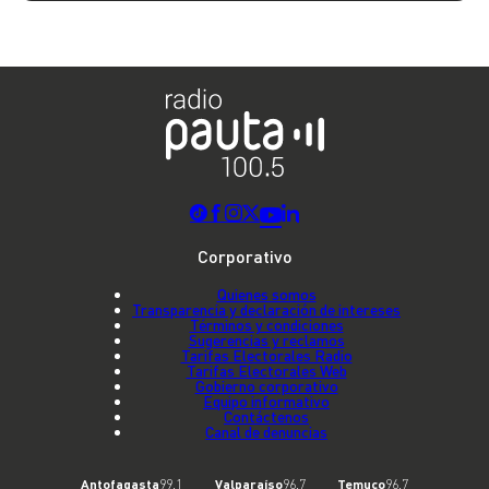
Corporativo
Quienes somos
Transparencia y declaración de intereses
Términos y condiciones
Sugerencias y reclamos
Tarifas Electorales Radio
Tarifas Electorales Web
Gobierno corporativo
Equipo informativo
Contáctenos
Canal de denuncias
Antofagasta
99.1
Valparaíso
96.7
Temuco
96.7