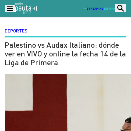
STREAMING
EN VIVO
DEPORTES
Palestino vs Audax Italiano: dónde
Podcasts
Programas
ver en VIVO y online la fecha 14 de la
Lo Último
Actualidad
Liga de Primera
Ciudad
Economía
Radio en vivo
Sostenibilidad
Tendencias
Deportes
Entretención y Cultura
Opinión
Dato en Pauta
Señal 2
Contenido Patrocinado