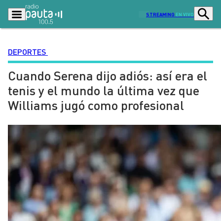
STREAMING
EN VIVO
DEPORTES
Cuando Serena dijo adiós: así era el
Podcasts
Programas
tenis y el mundo la última vez que
Lo Último
Actualidad
Williams jugó como profesional
Ciudad
Economía
Radio en vivo
Sostenibilidad
Tendencias
Deportes
Entretención y Cultura
Opinión
Dato en Pauta
Señal 2
Contenido Patrocinado