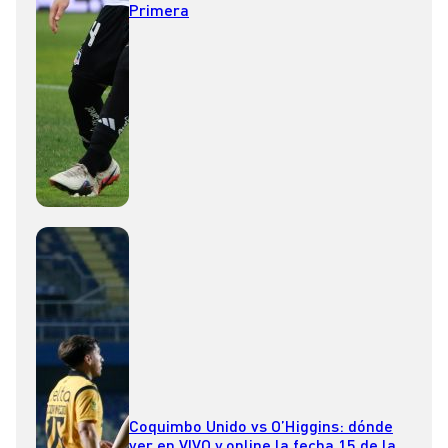
Primera
Coquimbo Unido vs O’Higgins: dónde
ver en VIVO y online la fecha 15 de la