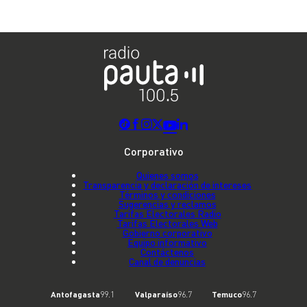
Corporativo
Quienes somos
Transparencia y declaración de intereses
Términos y condiciones
Sugerencias y reclamos
Tarifas Electorales Radio
Tarifas Electorales Web
Gobierno corporativo
Equipo informativo
Contáctenos
Canal de denuncias
Antofagasta
99.1
Valparaíso
96.7
Temuco
96.7