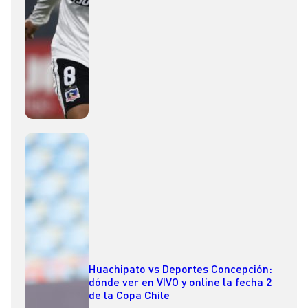
Huachipato vs Deportes Concepción:
dónde ver en VIVO y online la fecha 2
de la Copa Chile