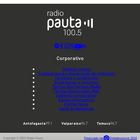
Corporativo
Quienes somos
Transparencia y declaración de intereses
Términos y condiciones
Sugerencias y reclamos
Tarifas Electorales Radio
Tarifas Electorales Web
Gobierno corporativo
Equipo informativo
Contáctenos
Canal de denuncias
Antofagasta
99.1
Valparaíso
96.7
Temuco
96.7
Copyright © 2022 Radio Pauta
Potenciado por
Digitalproserver 2024