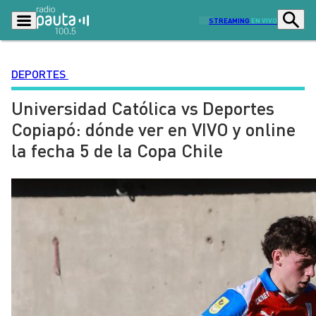
STREAMING
EN VIVO
DEPORTES
Universidad Católica vs Deportes
Podcasts
Programas
Copiapó: dónde ver en VIVO y online
Lo Último
Actualidad
la fecha 5 de la Copa Chile
Ciudad
Economía
Radio en vivo
Sostenibilidad
Tendencias
Deportes
Entretención y Cultura
Opinión
Dato en Pauta
Señal 2
Contenido Patrocinado