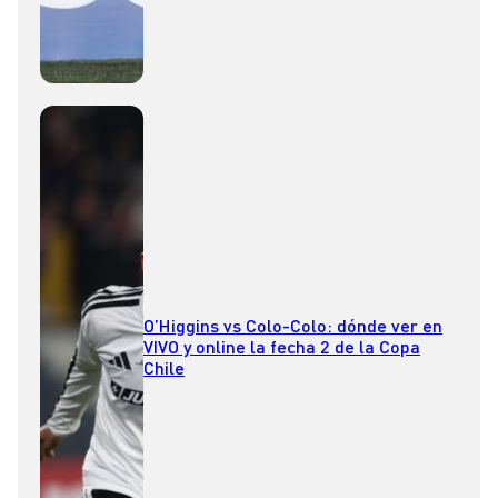
O’Higgins vs Colo-Colo: dónde ver en
VIVO y online la fecha 2 de la Copa
Chile