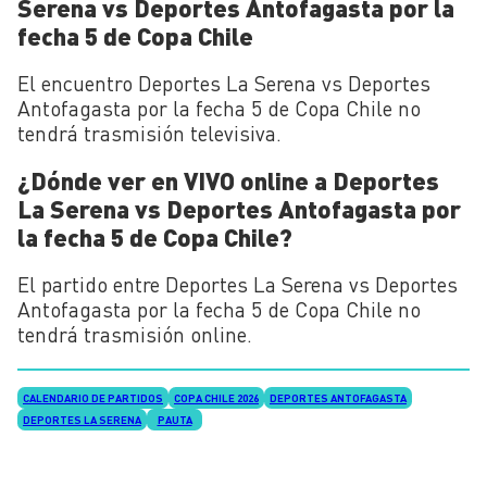
Serena vs Deportes Antofagasta por la
fecha 5 de Copa Chile
El encuentro Deportes La Serena vs Deportes
Antofagasta por la fecha 5 de Copa Chile no
tendrá trasmisión televisiva.
¿Dónde ver en VIVO online a Deportes
La Serena vs Deportes Antofagasta por
la fecha 5 de Copa Chile?
El partido entre Deportes La Serena vs Deportes
Antofagasta por la fecha 5 de Copa Chile no
tendrá trasmisión online.
CALENDARIO DE PARTIDOS
COPA CHILE 2026
DEPORTES ANTOFAGASTA
DEPORTES LA SERENA
PAUTA