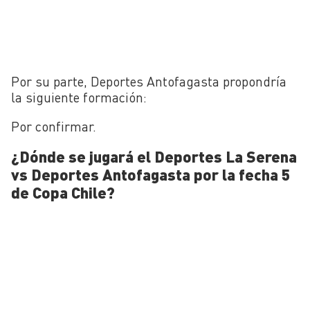
Por su parte, Deportes Antofagasta propondría
la siguiente formación:
Por confirmar.
¿Dónde se jugará el Deportes La Serena
vs Deportes Antofagasta por la fecha 5
de Copa Chile?