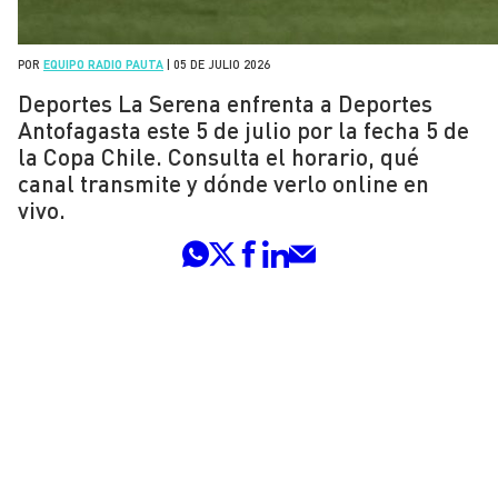
POR
EQUIPO RADIO PAUTA
|
05 DE JULIO 2026
Deportes La Serena enfrenta a Deportes
Antofagasta este 5 de julio por la fecha 5 de
la Copa Chile. Consulta el horario, qué
canal transmite y dónde verlo online en
vivo.