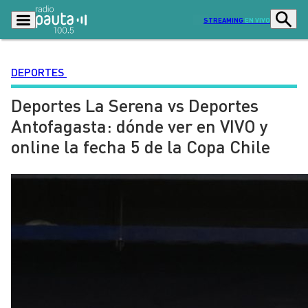
STREAMING
EN VIVO
DEPORTES
Deportes La Serena vs Deportes
Podcasts
Programas
Antofagasta: dónde ver en VIVO y
Lo Último
Actualidad
online la fecha 5 de la Copa Chile
Ciudad
Economía
Radio en vivo
Sostenibilidad
Tendencias
Deportes
Entretención y Cultura
Opinión
Dato en Pauta
Señal 2
Contenido Patrocinado