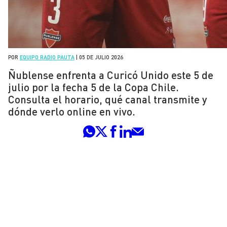
POR
EQUIPO RADIO PAUTA
|
05 DE JULIO 2026
Ñublense enfrenta a Curicó Unido este 5 de
julio por la fecha 5 de la Copa Chile.
Consulta el horario, qué canal transmite y
dónde verlo online en vivo.