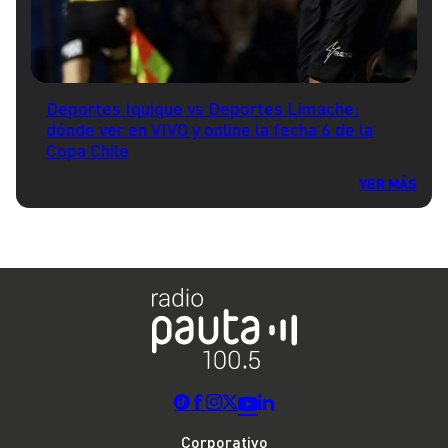
Deportes Iquique vs Deportes Limache:
dónde ver en VIVO y online la fecha 6 de la
Copa Chile
VER MÁS
Corporativo