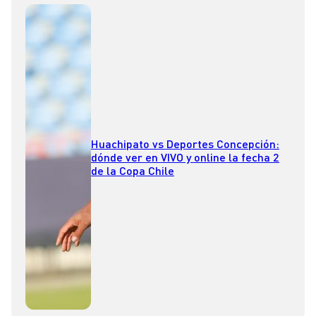
Huachipato vs Deportes Concepción:
dónde ver en VIVO y online la fecha 2
de la Copa Chile