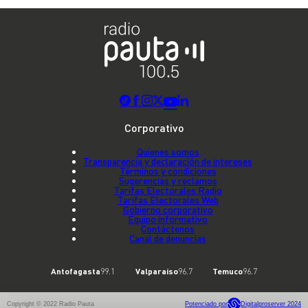
Corporativo
Quienes somos
Transparencia y declaración de intereses
Términos y condiciones
Sugerencias y reclamos
Tarifas Electorales Radio
Tarifas Electorales Web
Gobierno corporativo
Equipo informativo
Contáctenos
Canal de denuncias
Antofagasta
99.1
Valparaíso
96.7
Temuco
96.7
Copyright © 2022 Radio Pauta
Potenciado por
Digitalproserver 2024