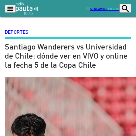
STREAMING
EN VIVO
DEPORTES
Santiago Wanderers vs Universidad
Podcasts
Programas
de Chile: dónde ver en VIVO y online
Lo Último
Actualidad
la fecha 5 de la Copa Chile
Ciudad
Economía
Radio en vivo
Sostenibilidad
Tendencias
Deportes
Entretención y Cultura
Opinión
Dato en Pauta
Señal 2
Contenido Patrocinado