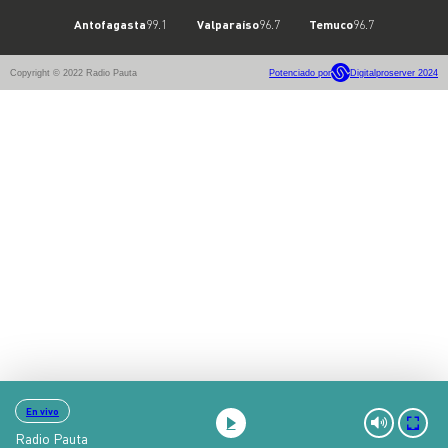
Antofagasta
99.1
Valparaíso
96.7
Temuco
96.7
Copyright © 2022 Radio Pauta
Potenciado por
Digitalproserver 2024
En vivo
Radio Pauta