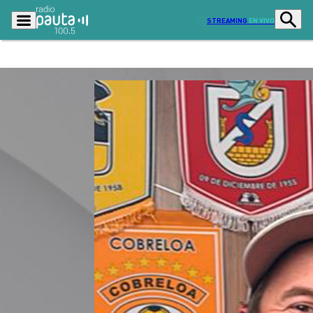
STREAMING
EN VIVO
Podcasts
Programas
Lo Último
Actualidad
Ciudad
Economía
Radio en vivo
Sostenibilidad
Tendencias
Deportes
Entretención y Cultura
Opinión
Dato en Pauta
Señal 2
Contenido Patrocinado