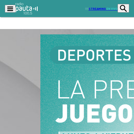
STREAMING
EN VIVO
Podcasts
Programas
Lo Último
Actualidad
Ciudad
Economía
Radio en vivo
Sostenibilidad
Tendencias
Deportes
Entretención y Cultura
Opinión
Dato en Pauta
Señal 2
Contenido Patrocinado