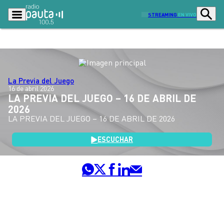
STREAMING
EN VIVO
Podcasts
Programas
La Previa del Juego
16 de abril 2026
Lo Último
Actualidad
LA PREVIA DEL JUEGO – 16 DE ABRIL DE
2026
Ciudad
Economía
LA PREVIA DEL JUEGO – 16 DE ABRIL DE 2026
Radio en vivo
Sostenibilidad
ESCUCHAR
Tendencias
Deportes
Entretención y Cultura
Opinión
Dato en Pauta
Señal 2
Contenido Patrocinado