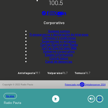
Corporativo
Quienes somos
Transparencia y declaración de intereses
Términos y condiciones
Sugerencias y reclamos
Tarifas Electorales Radio
Tarifas Electorales Web
Gobierno corporativo
Equipo informativo
Contáctenos
Canal de denuncias
Antofagasta
99.1
Valparaíso
96.7
Temuco
96.7
Copyright © 2022 Radio Pauta
Potenciado por
Digitalproserver 2024
En vivo
Radio Pauta