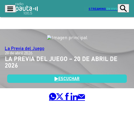
STREAMING
EN VIVO
Podcasts
Programas
La Previa del Juego
20 de abril 2026
Lo Último
Actualidad
LA PREVIA DEL JUEGO – 20 DE ABRIL DE
2026
Ciudad
Economía
Radio en vivo
Sostenibilidad
ESCUCHAR
Tendencias
Deportes
Entretención y Cultura
Opinión
Dato en Pauta
Señal 2
Contenido Patrocinado