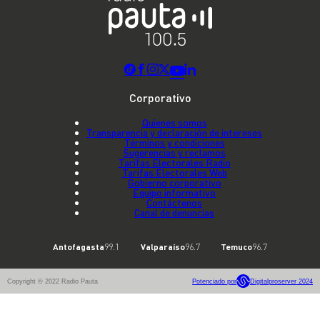
Corporativo
Quienes somos
Transparencia y declaración de intereses
Términos y condiciones
Sugerencias y reclamos
Tarifas Electorales Radio
Tarifas Electorales Web
Gobierno corporativo
Equipo informativo
Contáctenos
Canal de denuncias
Antofagasta
99.1
Valparaíso
96.7
Temuco
96.7
Copyright © 2022 Radio Pauta
Potenciado por
Digitalproserver 2024