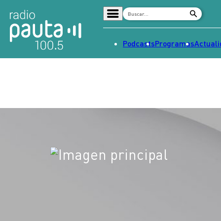
Podcasts
Programas
Actual
Home
Radio en vivo
Streaming
Señal 2
Tendencias
Dato en Pauta
Contenido Patrocinado