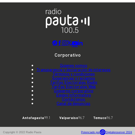
Corporativo
Quienes somos
Transparencia y declaración de intereses
Términos y condiciones
Sugerencias y reclamos
Tarifas Electorales Radio
Tarifas Electorales Web
Gobierno corporativo
Equipo informativo
Contáctenos
Canal de denuncias
Antofagasta
99.1
Valparaíso
96.7
Temuco
96.7
Copyright © 2022 Radio Pauta
Potenciado por
Digitalproserver 2024