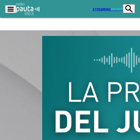
STREAMING
EN VIVO
Podcasts
Programas
Lo Último
Actualidad
Ciudad
Economía
Radio en vivo
Sostenibilidad
Tendencias
Deportes
Entretención y Cultura
Opinión
Dato en Pauta
Señal 2
Contenido Patrocinado