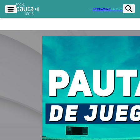
STREAMING
EN VIVO
Podcasts
Programas
Lo Último
Actualidad
Ciudad
Economía
Radio en vivo
Sostenibilidad
Tendencias
Deportes
Entretención y Cultura
Opinión
Dato en Pauta
Señal 2
Contenido Patrocinado