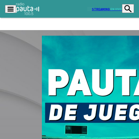
STREAMING
EN VIVO
Podcasts
Programas
Lo Último
Actualidad
Ciudad
Economía
Radio en vivo
Sostenibilidad
Tendencias
Deportes
Entretención y Cultura
Opinión
Dato en Pauta
Señal 2
Contenido Patrocinado