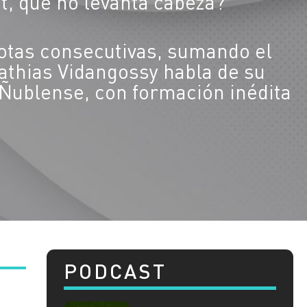
t, que no levanta cabeza?
otas consecutivas, sumando el
athias Vidangossy habla de su
 Ñublense, con formación inédita
PODCAST