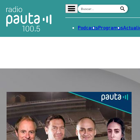
Podcasts
Programas
Actual
Home
Radio en vivo
Streaming
Señal 2
Tendencias
Dato en Pauta
Contenido Patrocinado