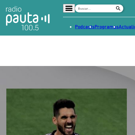
Podcasts
Programas
Actual
Home
Radio en vivo
Streaming
Señal 2
Tendencias
Dato en Pauta
Contenido Patrocinado