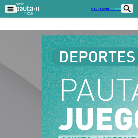
STREAMING
EN VIVO
Podcasts
Programas
Lo Último
Actualidad
Ciudad
Economía
Radio en vivo
Sostenibilidad
Tendencias
Deportes
Entretención y Cultura
Opinión
Dato en Pauta
Señal 2
Contenido Patrocinado