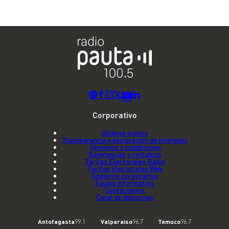
Corporativo
Quienes somos
Transparencia y declaración de intereses
Términos y condiciones
Sugerencias y reclamos
Tarifas Electorales Radio
Tarifas Electorales Web
Gobierno corporativo
Equipo informativo
Contáctenos
Canal de denuncias
Antofagasta
99.1
Valparaíso
96.7
Temuco
96.7