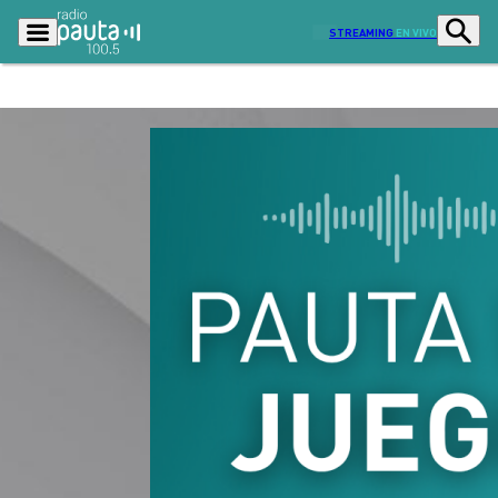
STREAMING
EN VIVO
Podcasts
Programas
Lo Último
Actualidad
Ciudad
Economía
Radio en vivo
Sostenibilidad
Tendencias
Deportes
Entretención y Cultura
Opinión
Dato en Pauta
Señal 2
Contenido Patrocinado