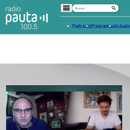
Podcasts
Programas
Actual
Home
Radio en vivo
Streaming
Señal 2
Tendencias
Dato en Pauta
Contenido Patrocinado