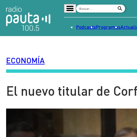
Podcasts
Programas
Actual
Home
Radio en vivo
ECONOMÍA
Streaming
Señal 2
Tendencias
El nuevo titular de Cor
Dato en Pauta
Contenido Patrocinado