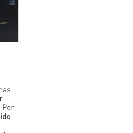
emas
r
. Por
tido