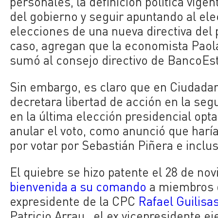
personales, la definición política vig
del gobierno y seguir apuntando al ele
elecciones de una nueva directiva del 
caso, agregan que la economista Paola
sumó al consejo directivo de BancoEs
Sin embargo, es claro que en Ciudadan
decretara libertad de acción en la segu
en la última elección presidencial op
anular el voto, como anunció que haría
por votar por Sebastián Piñera e inc
El quiebre se hizo patente el 28 de no
bienvenida a su comando
a miembros d
expresidente de la CPC
Rafael Guilisas
Patricio Arrau, el ex vicepresidente e