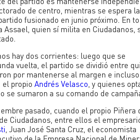
ente del partido es mantenerse independi
ctorado de centro, mientras se espera l
partido fusionado en junio próximo. En t
 Assael, quien sí milita en Ciudadanos, 
tado.
os hay dos corrientes: luego que se
nda vuelta, el partido se dividió entre q
taron por mantenerse al margen e incluso
 el propio
Andrés Velasco
, y quienes opt
luso se sumaron a su comando de campañ
viembre pasado, cuando el propio Piñera d
e Ciudadanos, entre ellos el empresari
ti
, Juan José Santa Cruz, el economista
jecutivo de la Empresa Nacional de Miner