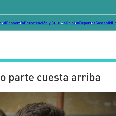
idad
Economía
Entretención y Cultura
Opinión
Deportes
Sostenibili
fo parte cuesta arriba