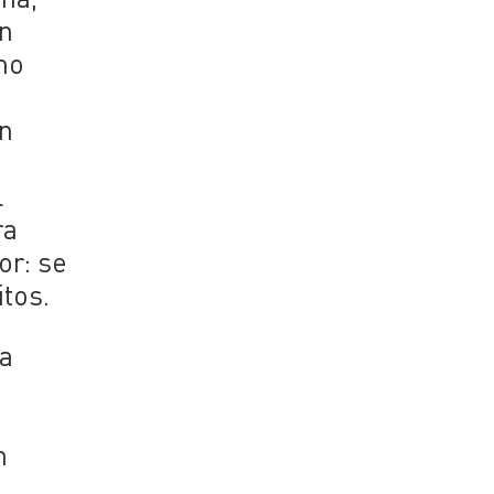
an
mo
án
l
ra
or: se
itos.
ra
n