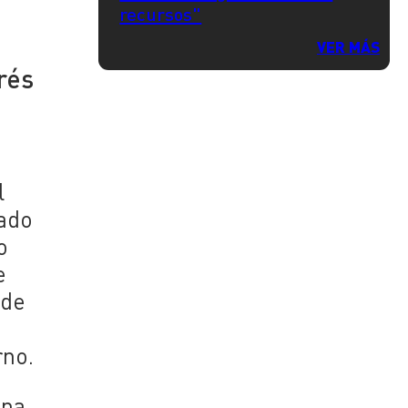
recursos"
VER MÁS
rés
l
gado
o
e
 de
rno.
na,