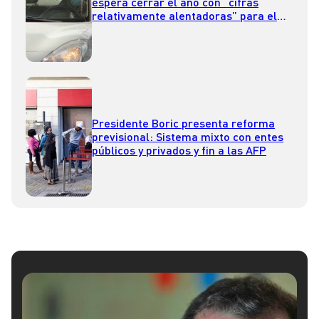
espera cerrar el año con “cifras
relativamente alentadoras” para el
mercado laboral
Presidente Boric presenta reforma
previsional: Sistema mixto con entes
públicos y privados y fin a las AFP