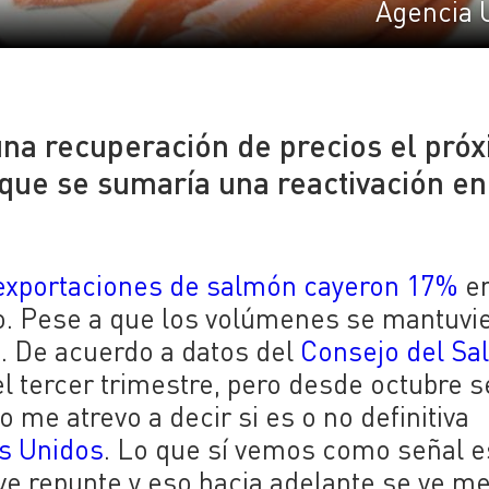
Agencia 
na recuperación de precios el pró
que se sumaría una reactivación en
exportaciones de salmón cayeron 17%
e
do. Pese a que los volúmenes se mantuvi
%. De acuerdo a datos del
Consejo del S
el tercer trimestre, pero desde octubre s
me atrevo a decir si es o no definitiva
os Unidos
. Lo que sí vemos como señal e
ve repunte y eso hacia adelante se ve me