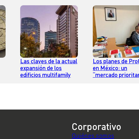
Las claves de la actual
Los planes de Pro
expansión de los
en México: un
edificios multifamily
“mercado priorita
para el país
o
Corporativo
Quiénes somos