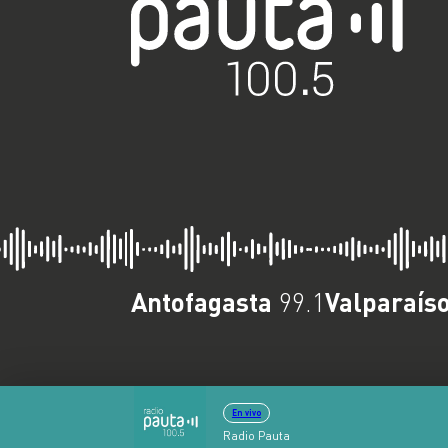
Antofagasta
Valparaís
99.1
En vivo
Radio Pauta