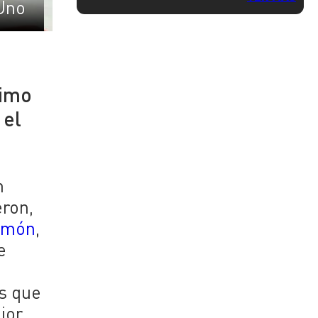
Uno
ximo
 el
n
eron,
almón
,
e
s que
jor,