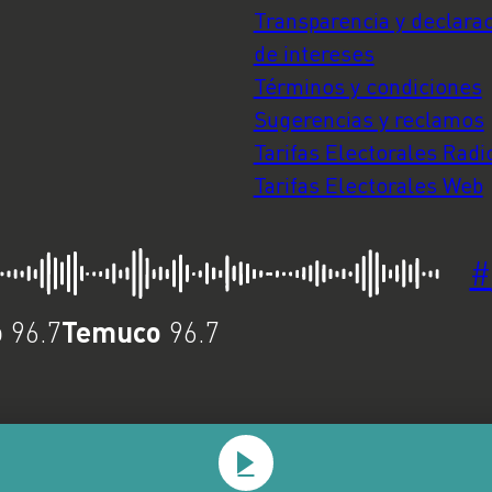
Transparencia y declara
de intereses
Términos y condiciones
Sugerencias y reclamos
Tarifas Electorales Radi
Tarifas Electorales Web
#
o
Temuco
96.7
96.7