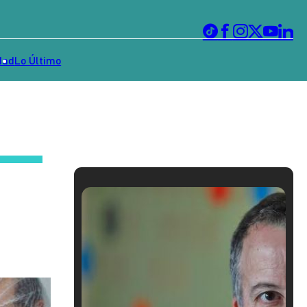
dad
Lo Último