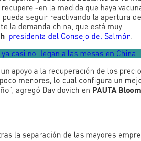
recupere -en la medida que haya vacun
 pueda seguir reactivando la apertura d
nte la demanda china, que está muy
ch
,
presidenta del Consejo del Salmón
.
 ya casi no llegan a las mesas en China
 un apoyo a la recuperación de los precio
poco menores, lo cual configura un mej
PAUTA Bloom
año”, agregó Davidovich en
tras la separación de las mayores empr