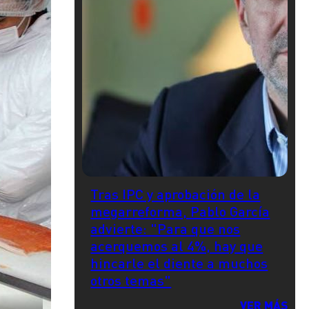
Tras IPC y aprobación de la
megarreforma, Pablo García
advierte: "Para que nos
acerquemos al 4%, hay que
hincarle el diente a muchos
otros temas"
VER MÁS