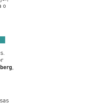
a o
e
s.
or
berg
,
esas