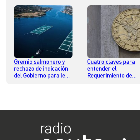
Gremio salmonero y
Cuatro claves para
rechazo de indicación
entender el
del Gobierno para ley
Requerimiento de
SBAP: “Permite que la
Capital Contracíclico
discusión se lleve en la
activado por el Banc
ley adecuada”
Central