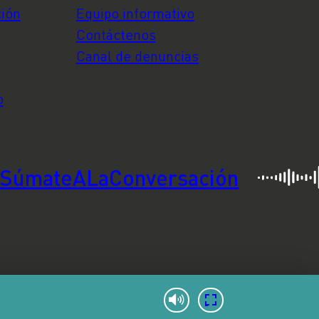
ción
Equipo informativo
Contáctenos
Canal de denuncias
o
SúmateALaConversación