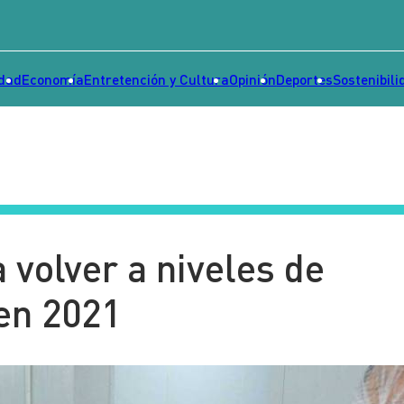
idad
Economía
Entretención y Cultura
Opinión
Deportes
Sostenibili
volver a niveles de
en 2021