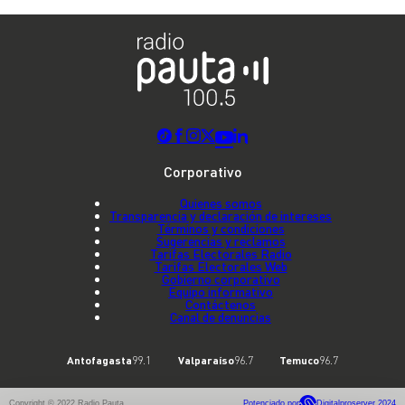
Corporativo
Quienes somos
Transparencia y declaración de intereses
Términos y condiciones
Sugerencias y reclamos
Tarifas Electorales Radio
Tarifas Electorales Web
Gobierno corporativo
Equipo informativo
Contáctenos
Canal de denuncias
Antofagasta
99.1
Valparaíso
96.7
Temuco
96.7
Copyright © 2022 Radio Pauta
Potenciado por
Digitalproserver 2024