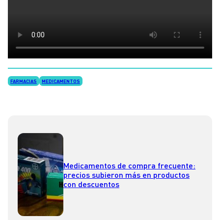
FARMACIAS
MEDICAMENTOS
Medicamentos de compra frecuente:
precios subieron más en productos
con descuentos