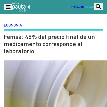
STREAMING
EN VIVO
ECONOMÍA
Femsa: 48% del precio final de un
Podcasts
Programas
medicamento corresponde al
Lo Último
Actualidad
laboratorio
Ciudad
Economía
Radio en vivo
Sostenibilidad
Tendencias
Deportes
Entretención y Cultura
Opinión
Dato en Pauta
Señal 2
Contenido Patrocinado