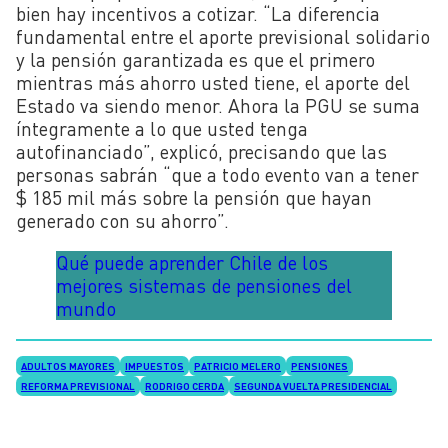
bien hay incentivos a cotizar. “
La diferencia
fundamental entre el aporte previsional solidario
y la pensión garantizada es que el primero
mientras más ahorro usted tiene, el aporte del
Estado va siendo menor. Ahora la PGU se suma
íntegramente a lo que usted tenga
autofinanciado”, explicó, precisando que las
personas sabrán “que a todo evento van a tener
$ 185 mil más sobre la pensión que hayan
generado con su ahorro”.
Qué puede aprender Chile de los
mejores sistemas de pensiones del
mundo
ADULTOS MAYORES
IMPUESTOS
PATRICIO MELERO
PENSIONES
REFORMA PREVISIONAL
RODRIGO CERDA
SEGUNDA VUELTA PRESIDENCIAL