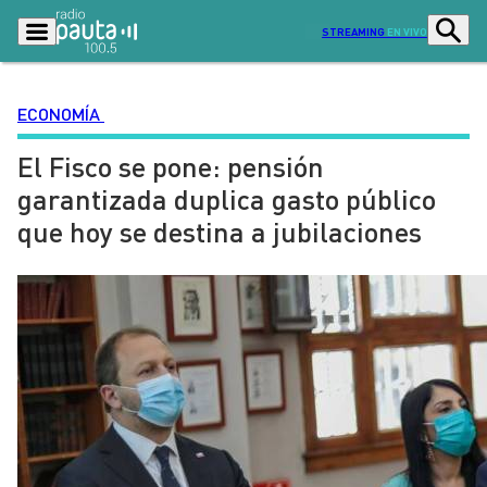
STREAMING
EN VIVO
ECONOMÍA
El Fisco se pone: pensión
Podcasts
Programas
garantizada duplica gasto público
Lo Último
Actualidad
que hoy se destina a jubilaciones
Ciudad
Economía
Radio en vivo
Sostenibilidad
Tendencias
Deportes
Entretención y Cultura
Opinión
Dato en Pauta
Señal 2
Contenido Patrocinado