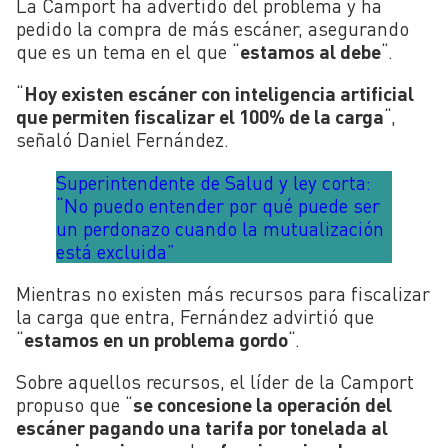
La Camport ha advertido del problema y ha
pedido la compra de más escáner, asegurando
que es un tema en el que “
estamos al debe
“.
“
Hoy existen escáner con inteligencia artificial
que permiten fiscalizar el 100% de la carga
“,
señaló Daniel Fernández.
Superintendente de Salud y ley corta:
“No puedo entender por qué puede ser
un perdonazo cuando la mutualización
está excluida”
Mientras no existen más recursos para fiscalizar
la carga que entra, Fernández advirtió que
“
estamos en un problema gordo
“.
Sobre aquellos recursos, el líder de la Camport
propuso que “
se concesione la operación del
escáner pagando una tarifa por tonelada al