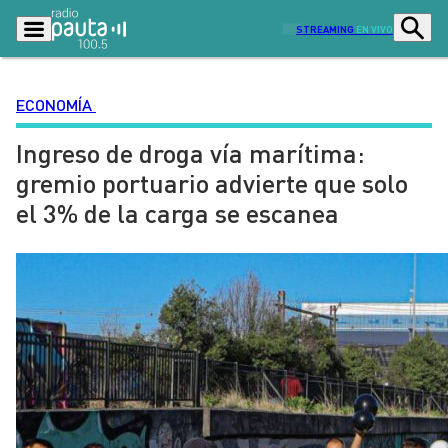
STREAMING
EN VIVO
ECONOMÍA
Ingreso de droga vía marítima:
Podcasts
Programas
gremio portuario advierte que solo
Lo Último
Actualidad
el 3% de la carga se escanea
Ciudad
Economía
Radio en vivo
Sostenibilidad
Tendencias
Deportes
Entretención y Cultura
Opinión
Dato en Pauta
Señal 2
Contenido Patrocinado