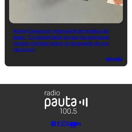
Kevin Cowan por regulación de medios de
pago: "Lo importante es que las personas
tengan claridad sobre el resguardo de sus
recursos"
VER MÁS