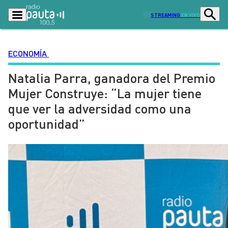
STREAMING
EN VIVO
ECONOMÍA
Natalia Parra, ganadora del Premio
Podcasts
Programas
Mujer Construye: “La mujer tiene
Lo Último
Actualidad
que ver la adversidad como una
Ciudad
Economía
oportunidad”
Radio en vivo
Sostenibilidad
Tendencias
Deportes
Entretención y Cultura
Opinión
Dato en Pauta
Señal 2
Contenido Patrocinado