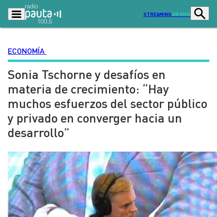
STREAMING
EN VIVO
ECONOMÍA
Sonia Tschorne y desafíos en
Podcasts
Programas
materia de crecimiento: “Hay
Lo Último
Actualidad
muchos esfuerzos del sector público
Ciudad
Economía
y privado en converger hacia un
Radio en vivo
Sostenibilidad
desarrollo”
Tendencias
Deportes
Entretención y Cultura
Opinión
Dato en Pauta
Señal 2
Contenido Patrocinado