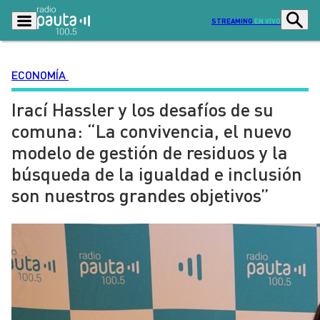
STREAMING
EN VIVO
ECONOMÍA
Irací Hassler y los desafíos de su
Podcasts
Programas
comuna: “La convivencia, el nuevo
Lo Último
Actualidad
modelo de gestión de residuos y la
Ciudad
Economía
búsqueda de la igualdad e inclusión
Radio en vivo
Sostenibilidad
son nuestros grandes objetivos”
Tendencias
Deportes
Entretención y Cultura
Opinión
Dato en Pauta
Señal 2
Contenido Patrocinado