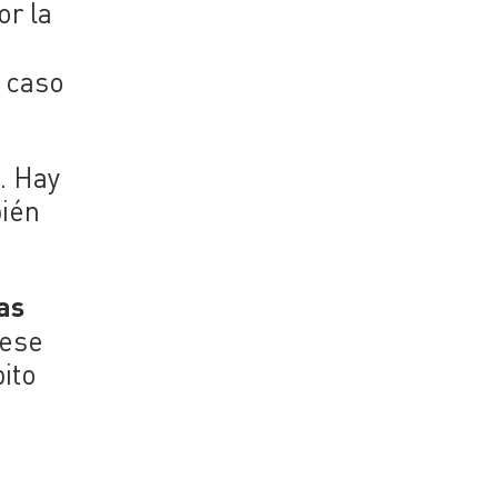
or la
l caso
s
. Hay
bién
as
 ese
ito