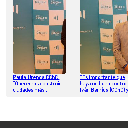
Paula Urenda CChC:
“Es importante que
“Queremos construir
haya un buen control
ciudades más
Iván Berríos (CChC) 
seguras”
desafíos en materia
seguridad