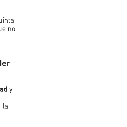
uinta
ue no
der
dad
y
 la