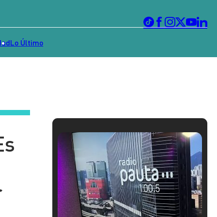
dad
Lo Último
Es
a
r