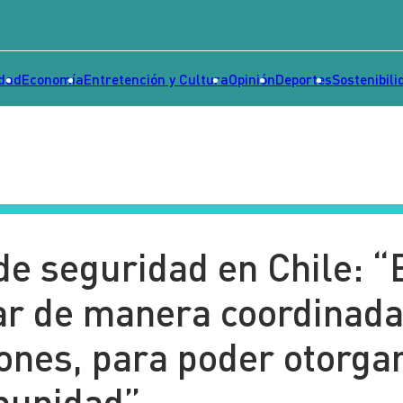
idad
Economía
Entretención y Cultura
Opinión
Deportes
Sostenibili
 de seguridad en Chile: “
ar de manera coordinad
iones, para poder otorga
munidad”