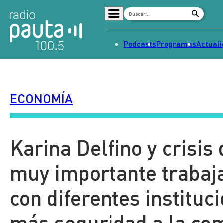
Podcasts
Programas
Actual
Home
Radio en vivo
ECONOMÍA
Streaming
Señal 2
Tendencias
Karina Delfino y crisis
Dato en Pauta
muy importante trabaj
Contenido Patrocinado
con diferentes instituc
más seguridad a la co