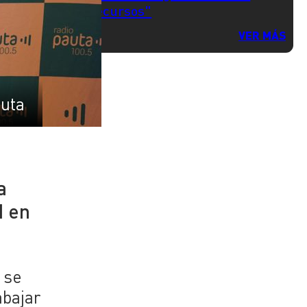
recursos"
VER MÁS
uta
a
d en
 se
abajar