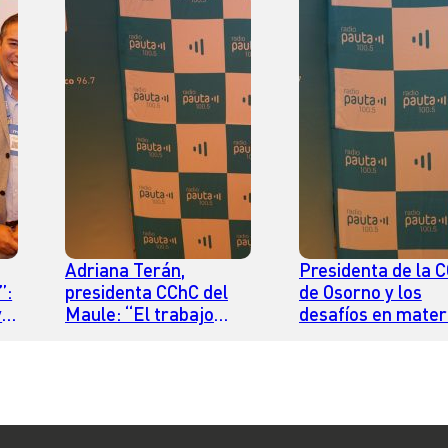
Adriana Terán,
Presidenta de la 
”:
presidenta CChC del
de Osorno y los
y
Maule: “El trabajo
desafíos en mater
 de
entre el sector público
desarrollo y
y el privado es
crecimiento que
complementario”
enfrenta la zona