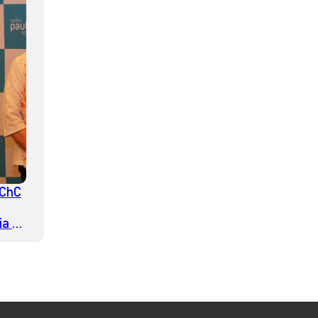
CChC
ia de