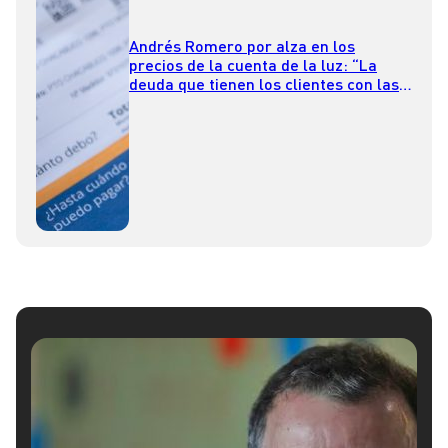
Andrés Romero por alza en los
precios de la cuenta de la luz: “La
deuda que tienen los clientes con las
empresas eléctricas la vamos a pagar
hasta el 2035”