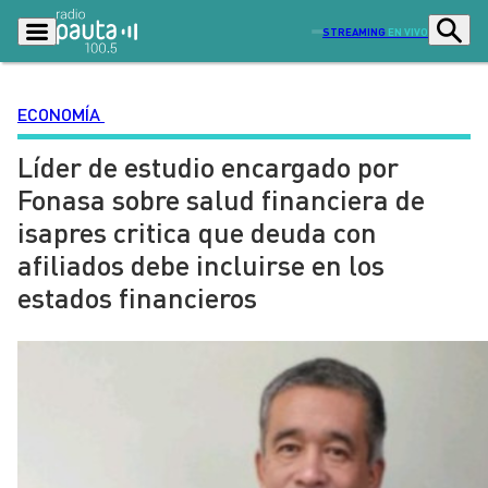
STREAMING
EN VIVO
ECONOMÍA
Líder de estudio encargado por
Podcasts
Programas
Fonasa sobre salud financiera de
Lo Último
Actualidad
isapres critica que deuda con
Ciudad
Economía
afiliados debe incluirse en los
Radio en vivo
Sostenibilidad
estados financieros
Tendencias
Deportes
Entretención y Cultura
Opinión
Dato en Pauta
Señal 2
Contenido Patrocinado