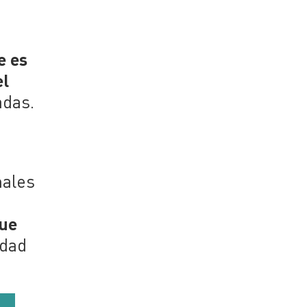
e es
el
adas.
nales
que
idad