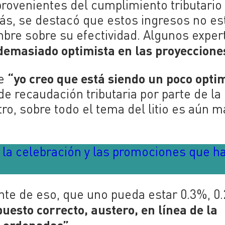
rovenientes del cumplimiento tributario 
, se destacó que estos ingresos no es
mbre sobre su efectividad. Algunos exper
demasiado optimista en las proyeccione
“yo creo que está siendo un poco opti
ue
e recaudación tributaria por parte de la l
o, sobre todo el tema del litio es aún m
e la celebración y las promociones que h
ente de eso, que uno pueda estar 0.3%, 0
uesto correcto, austero, en línea de la
s ordenadas”.