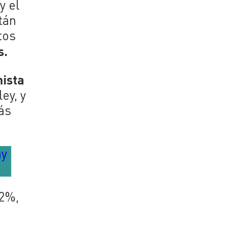
y el
tán
tos
s.
mista
ey, y
ás
ay
.2%,