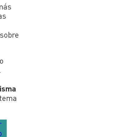
 más
as
sobre
ño
l
s
misma
 tema
r
o