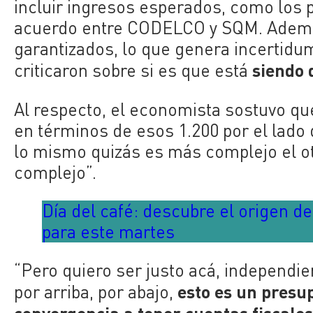
incluir ingresos esperados, como los p
acuerdo entre CODELCO y SQM. Además
garantizados, lo que genera incertidu
siendo 
criticaron sobre si es que está
Al respecto, el economista sostuvo q
en términos de esos 1.200 por el lado d
lo mismo quizás es más complejo el otr
complejo”.
Día del café: descubre el origen d
para este martes
“Pero quiero ser justo acá, independi
esto es un
presup
por arriba, por abajo,
convergencia a tener cuentas fiscale