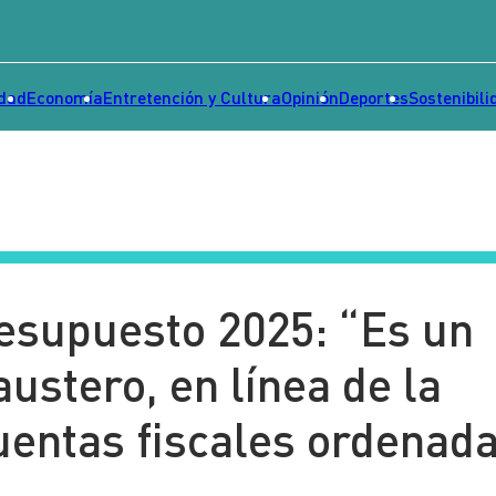
idad
Economía
Entretención y Cultura
Opinión
Deportes
Sostenibili
resupuesto 2025: “Es un
ustero, en línea de la
uentas fiscales ordenad