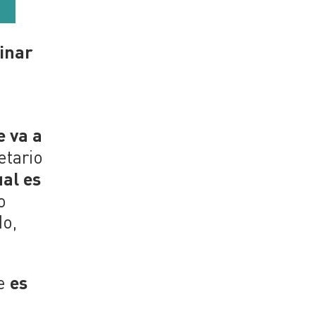
minar
e va a
etario
ual es
o
do,
es
ue