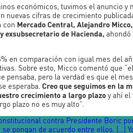
minos económicos, tuvimos el anuncio y
én nuevas cifras de crecimiento publicad
Mercado Central,
Alejandro
Micco
,
n con
 y
exsubsecretario
de Hacienda,
ahondó 
,3% en comparación con igual mes del a
ativas. Sobre esto, Micco comentó que “e
e pensaba, pero la verdad es que el me
Creo que seguimos en la 
se esperaba.
estro crecimiento a largo plazo
y ahí el
rgo plazo no es muy alto”.
nstitucional contra Presidente Boric po
se pongan de acuerdo entre ellos. (…) Y