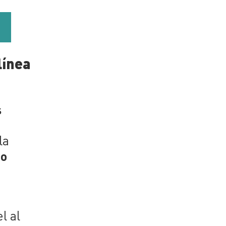
línea
s
la
o
l al