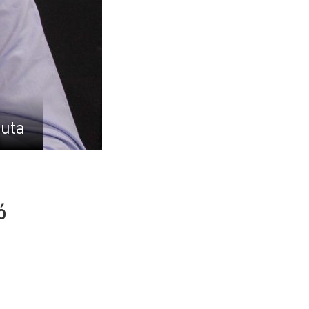
uta
ó