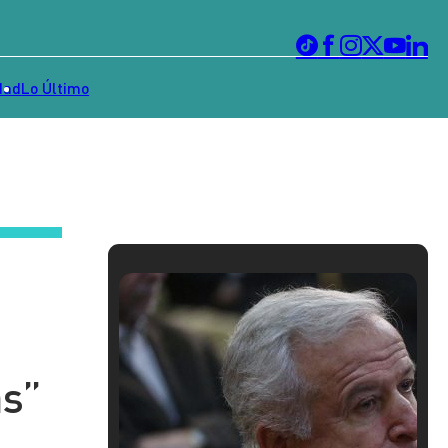
dad
Lo Último
as”