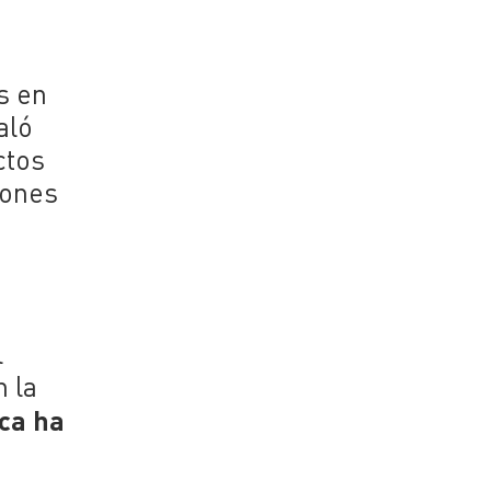
s en
aló
ctos
iones
l
 la
ica ha