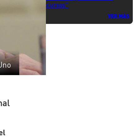
recursos"
VER MÁS
Uno
nal
el