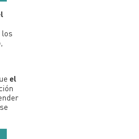
l
 los
,
el
que
ción
tender
 se