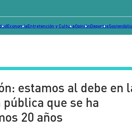
idad
Economía
Entretención y Cultura
Opinión
Deportes
Sostenibili
ión: estamos al debe en l
n pública que se ha
imos 20 años