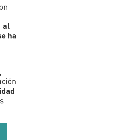
con
 al
se ha
,
ación
lidad
os