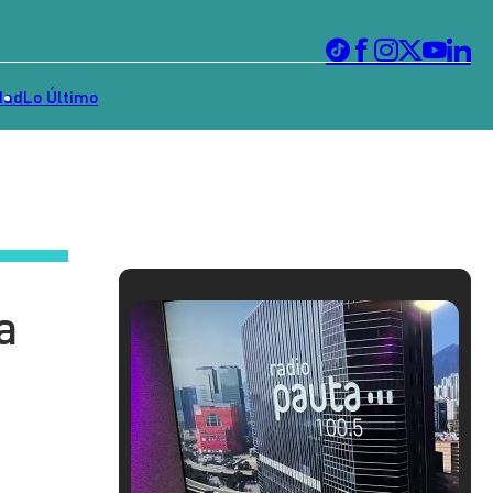
dad
Lo Último
a