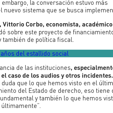
 embargo, la conversación estuvo más
 del nuevo sistema que se busca implemen
 Vittorio
Corbo,
e
conomista
, académico
ó sobre este proyecto de financiamiento
también de política fiscal.
años del estallido social
, especialment
ncia de las instituciones
l caso de los audios y otros incidentes
 duda que lo que hemos visto en el últi
miento del Estado de derecho, eso tiene
 fundamental y también lo que hemos vist
a últimamente”.