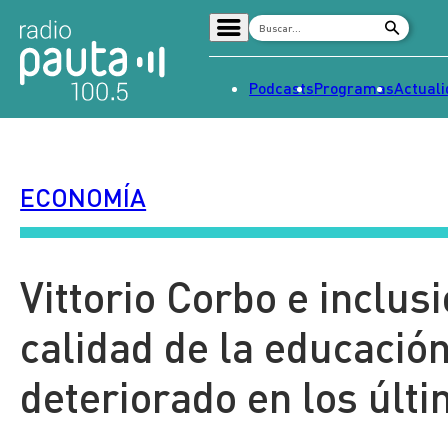
Podcasts
Programas
Actual
Home
Radio en vivo
ECONOMÍA
Streaming
Señal 2
Tendencias
Vittorio Corbo e inclus
Dato en Pauta
calidad de la educació
Contenido Patrocinado
deteriorado en los últ