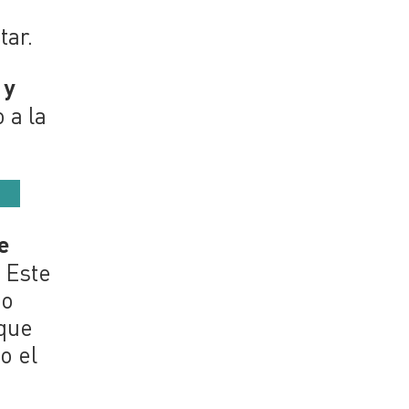
tar.
 y
 a la
e
.
Este
mo
 que
o el