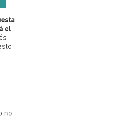
uesta
á el
ás
esto
o
o no