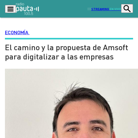
STREAMING
EN VIVO
ECONOMÍA
El camino y la propuesta de Amsoft
Podcasts
Programas
para digitalizar a las empresas
Lo Último
Actualidad
Ciudad
Economía
Radio en vivo
Sostenibilidad
Tendencias
Deportes
Entretención y Cultura
Opinión
Dato en Pauta
Señal 2
Contenido Patrocinado