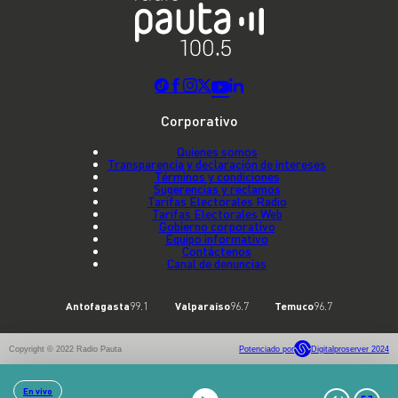
Corporativo
Quienes somos
Transparencia y declaración de intereses
Términos y condiciones
Sugerencias y reclamos
Tarifas Electorales Radio
Tarifas Electorales Web
Gobierno corporativo
Equipo informativo
Contáctenos
Canal de denuncias
Antofagasta
99.1
Valparaíso
96.7
Temuco
96.7
Copyright © 2022 Radio Pauta
Potenciado por
Digitalproserver 2024
En vivo