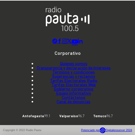
Corporativo
Quienes somos
Transparencia y declaración de intereses
Términos y condiciones
Sugerencias y reclamos
Tarifas Electorales Radio
Tarifas Electorales Web
Gobierno corporativo
Equipo informativo
Contáctenos
Canal de denuncias
Antofagasta
99.1
Valparaíso
96.7
Temuco
96.7
Copyright © 2022 Radio Pauta
Potenciado por
Digitalproserver 2024