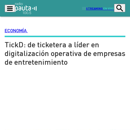
STREAMING
EN VIVO
ECONOMÍA
TickD: de ticketera a líder en
Podcasts
Programas
digitalización operativa de empresas
Lo Último
Actualidad
de entretenimiento
Ciudad
Economía
Radio en vivo
Sostenibilidad
Tendencias
Deportes
Entretención y Cultura
Opinión
Dato en Pauta
Señal 2
Contenido Patrocinado