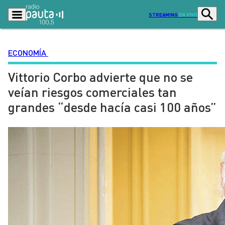
STREAMING
EN VIVO
ECONOMÍA
Vittorio Corbo advierte que no se
Podcasts
Programas
veían riesgos comerciales tan
Lo Último
Actualidad
grandes “desde hacía casi 100 años”
Ciudad
Economía
Radio en vivo
Sostenibilidad
Tendencias
Deportes
Entretención y Cultura
Opinión
Dato en Pauta
Señal 2
Contenido Patrocinado