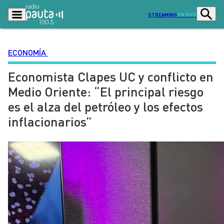
STREAMING
EN VIVO
ECONOMÍA
Economista Clapes UC y conflicto en
Podcasts
Programas
Medio Oriente: “El principal riesgo
Lo Último
Actualidad
es el alza del petróleo y los efectos
Ciudad
Economía
inflacionarios”
Radio en vivo
Sostenibilidad
Tendencias
Deportes
Entretención y Cultura
Opinión
Dato en Pauta
Señal 2
Contenido Patrocinado