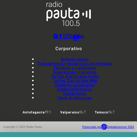
Corporativo
Quienes somos
Transparencia y declaración de intereses
Términos y condiciones
Sugerencias y reclamos
Tarifas Electorales Radio
Tarifas Electorales Web
Gobierno corporativo
Equipo informativo
Contáctenos
Canal de denuncias
Antofagasta
99.1
Valparaíso
96.7
Temuco
96.7
Copyright © 2022 Radio Pauta
Potenciado por
Digitalproserver 2024