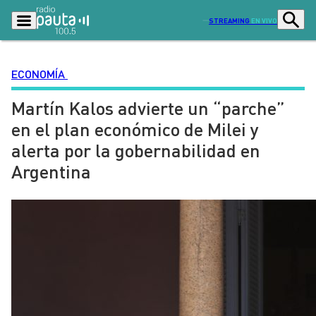
STREAMING
EN VIVO
ECONOMÍA
Martín Kalos advierte un “parche”
Podcasts
Programas
en el plan económico de Milei y
Lo Último
Actualidad
alerta por la gobernabilidad en
Ciudad
Economía
Argentina
Radio en vivo
Sostenibilidad
Tendencias
Deportes
Entretención y Cultura
Opinión
Dato en Pauta
Señal 2
Contenido Patrocinado