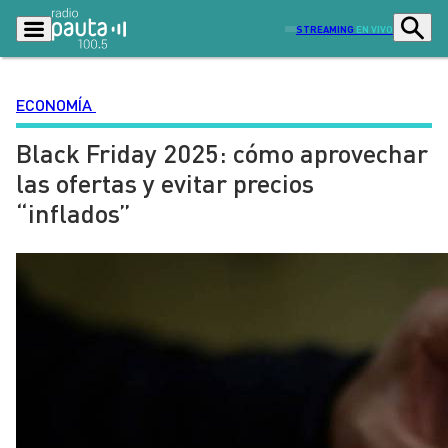
STREAMING
EN VIVO
ECONOMÍA
Black Friday 2025: cómo aprovechar
Podcasts
Programas
las ofertas y evitar precios
Lo Último
Actualidad
“inflados”
Ciudad
Economía
Radio en vivo
Sostenibilidad
Tendencias
Deportes
Entretención y Cultura
Opinión
Dato en Pauta
Señal 2
Contenido Patrocinado