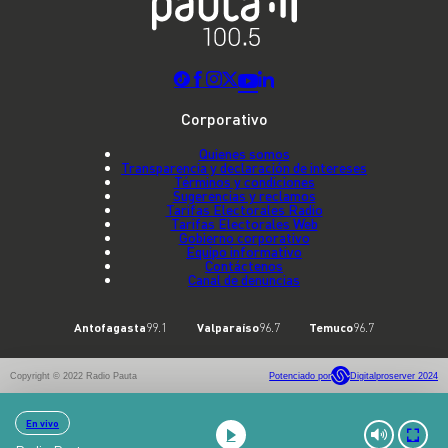
Corporativo
Quienes somos
Transparencia y declaración de intereses
Términos y condiciones
Sugerencias y reclamos
Tarifas Electorales Radio
Tarifas Electorales Web
Gobierno corporativo
Equipo informativo
Contáctenos
Canal de denuncias
Antofagasta
99.1
Valparaíso
96.7
Temuco
96.7
Copyright © 2022 Radio Pauta
Potenciado por
Digitalproserver 2024
En vivo