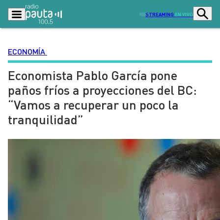
STREAMING
EN VIVO
ECONOMÍA
Economista Pablo García pone
Podcasts
Programas
paños fríos a proyecciones del BC:
Lo Último
Actualidad
“Vamos a recuperar un poco la
Ciudad
Economía
tranquilidad”
Radio en vivo
Sostenibilidad
Tendencias
Deportes
Entretención y Cultura
Opinión
Dato en Pauta
Señal 2
Contenido Patrocinado