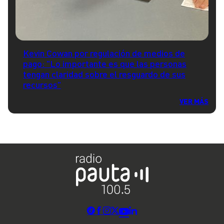
Kevin Cowan por regulación de medios de
pago: "Lo importante es que las personas
tengan claridad sobre el resguardo de sus
recursos"
VER MÁS