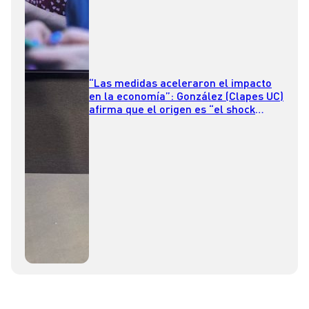
“Las medidas aceleraron el impacto
en la economía”: González (Clapes UC)
afirma que el origen es “el shock
internacional”