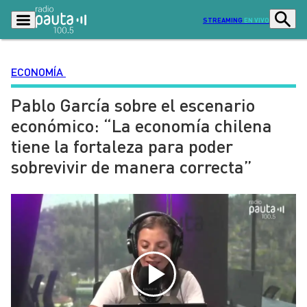
STREAMING
EN VIVO
ECONOMÍA
Pablo García sobre el escenario
Podcasts
Programas
económico: “La economía chilena
Lo Último
Actualidad
tiene la fortaleza para poder
Ciudad
Economía
sobrevivir de manera correcta”
Radio en vivo
Sostenibilidad
Tendencias
Deportes
Entretención y Cultura
Opinión
Dato en Pauta
Señal 2
Contenido Patrocinado