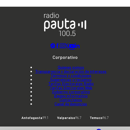
Corporativo
Quienes somos
Transparencia y declaración de intereses
Términos y condiciones
Sugerencias y reclamos
Tarifas Electorales Radio
Tarifas Electorales Web
Gobierno corporativo
Equipo informativo
Contáctenos
Canal de denuncias
Antofagasta
99.1
Valparaíso
96.7
Temuco
96.7