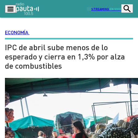
STREAMING
EN VIVO
ECONOMÍA
IPC de abril sube menos de lo
Podcasts
Programas
esperado y cierra en 1,3% por alza
Lo Último
Actualidad
de combustibles
Ciudad
Economía
Radio en vivo
Sostenibilidad
Tendencias
Deportes
Entretención y Cultura
Opinión
Dato en Pauta
Señal 2
Contenido Patrocinado