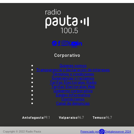
Corporativo
Quienes somos
Transparencia y declaración de intereses
Términos y condiciones
Sugerencias y reclamos
Tarifas Electorales Radio
Tarifas Electorales Web
Gobierno corporativo
Equipo informativo
Contáctenos
Canal de denuncias
Antofagasta
99.1
Valparaíso
96.7
Temuco
96.7
Copyright © 2022 Radio Pauta
Potenciado por
Digitalproserver 2024