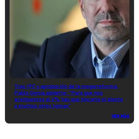
Tras IPC y aprobación de la megarreforma,
Pablo García advierte: "Para que nos
acerquemos al 4%, hay que hincarle el diente
a muchos otros temas"
VER MÁS