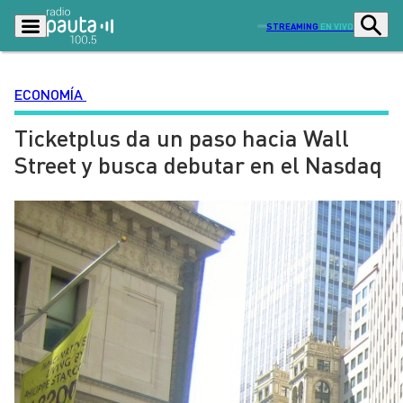
STREAMING
EN VIVO
ECONOMÍA
Ticketplus da un paso hacia Wall
Podcasts
Programas
Street y busca debutar en el Nasdaq
Lo Último
Actualidad
Ciudad
Economía
Radio en vivo
Sostenibilidad
Tendencias
Deportes
Entretención y Cultura
Opinión
Dato en Pauta
Señal 2
Contenido Patrocinado